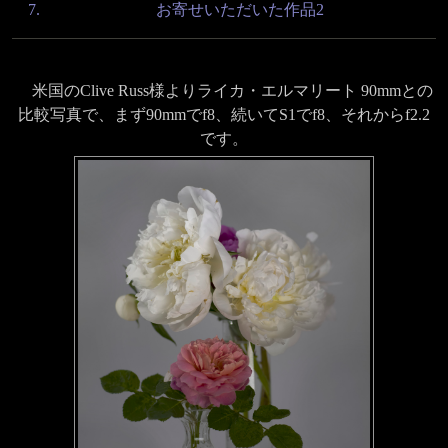
お寄せいただいた作品2
米国のClive Russ様よりライカ・エルマリート 90mmとの
比較写真で、まず90mmでf8、続いてS1でf8、それからf2.2
です。