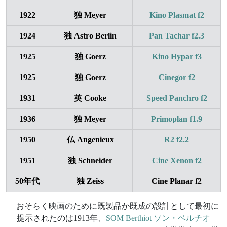
1922
独 Meyer
Kino Plasmat f2
1924
独 Astro Berlin
Pan Tachar f2.3
1925
独 Goerz
Kino Hypar f3
1925
独 Goerz
Cinegor f2
1931
英 Cooke
Speed Panchro f2
1936
独 Meyer
Primoplan f1.9
1950
仏 Angenieux
R2 f2.2
1951
独 Schneider
Cine Xenon f2
50年代
独 Zeiss
Cine Planar f2
おそらく映画のために既製品か既成の設計として最初に
提示されたのは1913年、
SOM Berthiot ソン・ベルチオ