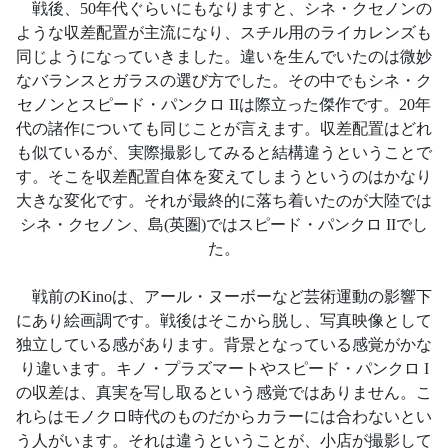
戦後、50年代ぐらいにもなりますと、シネ・クセノンの
ような収差配置が主流になり、スチル用のライカレンズも
同じようになっていきました。違いを生んでいたのは微妙
なバランスとガラスの選び方でした。その中でもシネ・ク
セノンとスピード・パンクロ IIは際立った傑作です。20年
代の諸作についても同じことが言えます。収差配置はどれ
も似ているが、実際撮影してみると結構違うということで
す。そこを収差配置自体を変えてしまうというのはかなり
大きな変化です。それが最終的に落ち着いたのが大陸では
シネ・クセノン、島(英圏)ではスピード・パンクロ IIでし
た。
戦前のKinoは、アール・ヌーボーなど芸術運動の影響下
にあり絵画調です。戦後はそこから脱し、写真映像として
独立している感があります。背景となっている感覚がかな
り違います。キノ・プラズマートやスピード・パンクロ I
の収差は、真実を写し取るという感覚ではありません。こ
れらはモノクロ時代のものだからカラーには合わないとい
う人がいます。それは違うということが、小店が撮影して