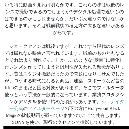
いる特に動画を見れば明らかです。これらの味は戦後のレ
ンズで撮影できるのでしょうか? デジタル処理で近いもの
はできるのかもしれませんが、だいぶん違うのではないか
と思います。それは戦前戦後の考え方の大きな違いがある
からです。
シネ・クセノンは戦後ですが、これですら現代のレンズ
では撮れない映像と言われています。戦前のものともなる
とそれはより困難です。しかしこのような”映画”に特化し
たレンズを作ってしまうと汎用性が失われる懸念がありま
す。昔はスタジオ撮影だったので問題になりませんでした
が、ロケする時代になると商品、建築、スポーツなど昔の
Kinoのままだと困る対象があります。そこでフィルターを
使うという手法が一般的になっています。業務プロダクシ
ョンがデジタルを使い始めた頃からあります。
シュナイダ
ー公式のフィルターページ
の下の方にHollywood Black
Magicの比較動画が載っていますのでここで共有します。
SONYを使い、現行のクセノンで撮影しています。