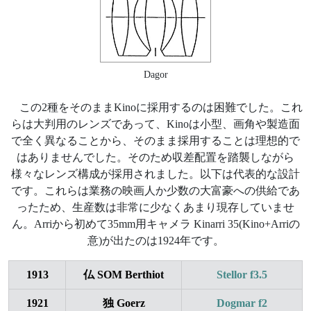
Dagor
この2種をそのままKinoに採用するのは困難でした。これ
らは大判用のレンズであって、Kinoは小型、画角や製造面
で全く異なることから、そのまま採用することは理想的で
はありませんでした。そのため収差配置を踏襲しながら
様々なレンズ構成が採用されました。以下は代表的な設計
です。これらは業務の映画人か少数の大富豪への供給であ
ったため、生産数は非常に少なくあまり現存していませ
ん。Arriから初めて35mm用キャメラ Kinarri 35(Kino+Arriの
意)が出たのは1924年です。
1913
仏 SOM Berthiot
Stellor f3.5
1921
独 Goerz
Dogmar f2