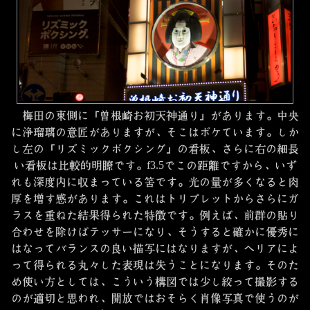
梅田の東側に「曽根崎お初天神通り」があります。中央
に浄瑠璃の意匠がありますが、そこはボケています。しか
し左の「リズミックボクシング」の看板、さらに右の細長
い看板は比較的明瞭です。f3.5でこの距離ですから、いず
れも深度内に収まっている筈です。光の量が多くなると肉
厚を増す感があります。これはトリプレットからさらにガ
ラスを重ねた結果得られた特徴です。例えば、前群の貼り
合わせを除けばテッサーになり、そうすると確かに優秀に
はなってバランスの良い描写にはなりますが、ヘリアによ
って得られる丸々した表現は失うことになります。そのた
め使い方としては、こういう構図では少し絞って撮影する
のが適切と思われ、開放ではおそらく肖像写真で使うのが