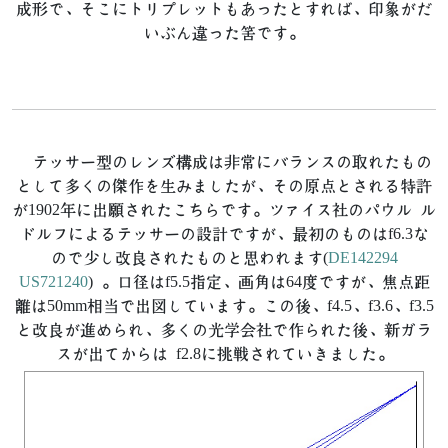
成形で、そこにトリプレットもあったとすれば、印象がだ
いぶん違った筈です。
テッサー型のレンズ構成は非常にバランスの取れたもの
として多くの傑作を生みましたが、その原点とされる特許
が1902年に出願されたこちらです。ツァイス社のパウル ル
ドルフによるテッサーの設計ですが、最初のものはf6.3な
ので少し改良されたものと思われます(
DE142294
US721240
) 。口径はf5.5指定、画角は64度ですが、焦点距
離は50mm相当で出図しています。この後、f4.5、f3.6、f3.5
と改良が進められ、多くの光学会社で作られた後、新ガラ
スが出てからは f2.8に挑戦されていきました。