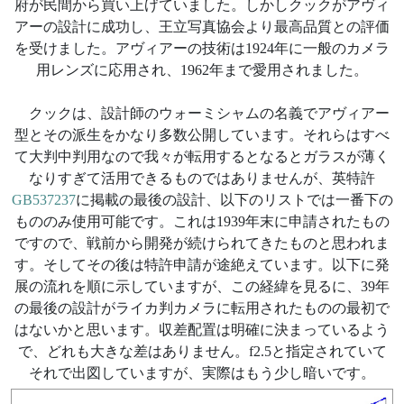
府が民間から買い上げていました。しかしクックがアヴィ
アーの設計に成功し、王立写真協会より最高品質との評価
を受けました。アヴィアーの技術は1924年に一般のカメラ
用レンズに応用され、1962年まで愛用されました。
クックは、設計師のウォーミシャムの名義でアヴィアー
型とその派生をかなり多数公開しています。それらはすべ
て大判中判用なので我々が転用するとなるとガラスが薄く
なりすぎて活用できるものではありませんが、英特許
GB537237
に掲載の最後の設計、以下のリストでは一番下の
もののみ使用可能です。これは1939年末に申請されたもの
ですので、戦前から開発が続けられてきたものと思われま
す。そしてその後は特許申請が途絶えています。以下に発
展の流れを順に示していますが、この経緯を見るに、39年
の最後の設計がライカ判カメラに転用されたものの最初で
はないかと思います。収差配置は明確に決まっているよう
で、どれも大きな差はありません。f2.5と指定されていて
それで出図していますが、実際はもう少し暗いです。